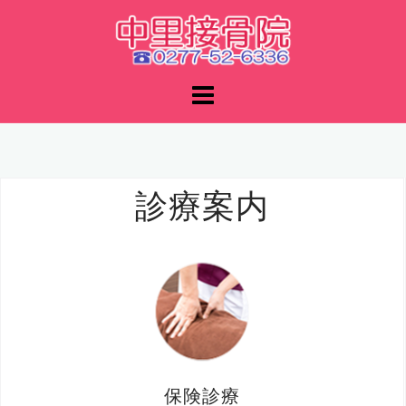
コ
ン
テ
ン
ツ
へ
ス
キ
ッ
診療案内
プ
保険診療