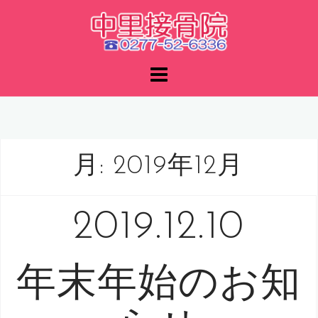
コ
ン
テ
ン
ツ
へ
ス
キ
ッ
月:
2019年12月
プ
2019.12.10
年末年始のお知